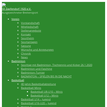
Zum
Inhalt
SV Zapfendorf 1920 e.V.
springen
Ausgezeichneter Breitensport
Verein
Vorstandschaft
Mitgliedschaft
Stellenangebote
Kontakt
Sportheim
Sportanlagen
Satzung
Wünsche und Anregungen
Chronik
News
Badminton
Sporttag mit Badminton, Tischtennis und Kicker 26.1.2020
Badminton und Fasching
Badminton-Turnier
BADMINTON – SPIELEN BIS IN DIE NACHT
Basketball
40 Jahre Basketballabteilung
Basketball Minis
Basketball U8-U10 – Minis
Basketball U12 – Minis
Basketball U14 – Jugend
Basketball U16-U20 – Jugend
Herren 1