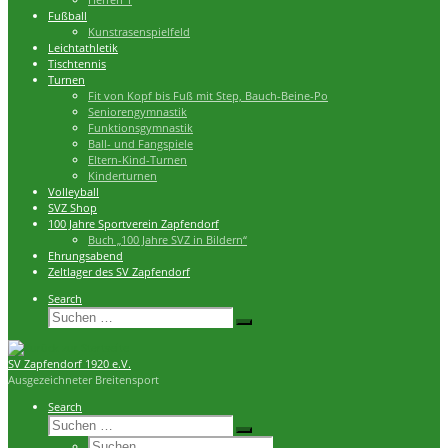
Fußball
Kunstrasenspielfeld
Leichtathletik
Tischtennis
Turnen
Fit von Kopf bis Fuß mit Step, Bauch-Beine-Po
Seniorengymnastik
Funktionsgymnastik
Ball- und Fangspiele
Eltern-Kind-Turnen
Kinderturnen
Volleyball
SVZ Shop
100 Jahre Sportverein Zapfendorf
Buch „100 Jahre SVZ in Bildern“
Ehrungsabend
Zeltlager des SV Zapfendorf
Search
Suche
Suchen …
SV Zapfendorf 1920 e.V.
Ausgezeichneter Breitensport
Search
Suche
Suchen …
Suche